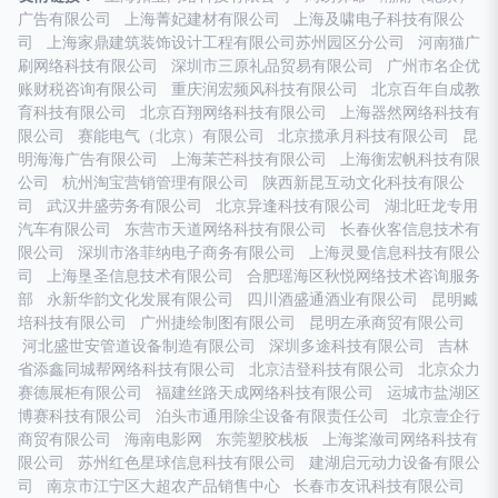
广告有限公司
上海菁妃建材有限公司
上海及啸电子科技有限公
司
上海家鼎建筑装饰设计工程有限公司苏州园区分公司
河南猫广
刷网络科技有限公司
深圳市三原礼品贸易有限公司
广州市名企优
账财税咨询有限公司
重庆润宏频风科技有限公司
北京百年自成教
育科技有限公司
北京百翔网络科技有限公司
上海器然网络科技有
限公司
赛能电气（北京）有限公司
北京揽承月科技有限公司
昆
明海海广告有限公司
上海茉芒科技有限公司
上海衡宏帆科技有限
公司
杭州淘宝营销管理有限公司
陕西新昆互动文化科技有限公
司
武汉井盛劳务有限公司
北京异逢科技有限公司
湖北旺龙专用
汽车有限公司
东营市天道网络科技有限公司
长春伙客信息技术有
限公司
深圳市洛菲纳电子商务有限公司
上海灵曼信息科技有限公
司
上海垦圣信息技术有限公司
合肥瑶海区秋悦网络技术咨询服务
部
永新华韵文化发展有限公司
四川酒盛通酒业有限公司
昆明臧
培科技有限公司
广州捷绘制图有限公司
昆明左承商贸有限公司
河北盛世安管道设备制造有限公司
深圳多途科技有限公司
吉林
省添鑫同城帮网络科技有限公司
北京洁登科技有限公司
北京众力
赛德展柜有限公司
福建丝路天成网络科技有限公司
运城市盐湖区
博赛科技有限公司
泊头市通用除尘设备有限责任公司
北京壹企行
商贸有限公司
海南电影网
东莞塑胶栈板
上海桨潋司网络科技有
限公司
苏州红色星球信息科技有限公司
建湖启元动力设备有限公
司
南京市江宁区大超农产品销售中心
长春市友讯科技有限公司