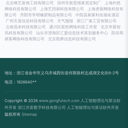
北京峰艺装饰工程有限公司
深州市新思维家居定制厂
上海灼然
网络科技有限公司
上海艺挡厨科技有限公司
上海虎善网络科技有
限公司
丹阳市学明橡胶制品有限公司
中阳县家家利名烟名酒店
广州天渠信息科技有限公司
天气预报
浙江广泰工贸有限公司
云南迅米科技有限公司
通川区新胜网络科技工作室
北京华晨智
讯科技有限公司
汕头市澄海区汇盟信息技术策划服务中心
阳谷商
祺客网络科技有限公司
北京凯骅信息科技有限公司
地址：浙江省金华市义乌市城西街道何斯路村志成湖文化街6-2号
电话：1826640**
Copyright © 2026
www.gongfutech.com
人工智能理论与算法软
件开发
浙江共富数字科技有限公司
人工智能理论与算法软件开发
版权所有
Sitemap